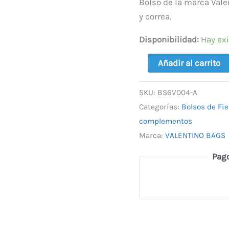
95,00 €
cantidad
Bolso de la marca Vale
y correa.
Disponibilidad:
Hay ex
Añadir al carrito
SKU:
BS6V004-A
Categorías:
Bolsos de Fie
complementos
Marca:
VALENTINO BAGS
Pag