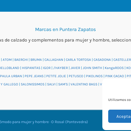
Marcas en Puntera Zapatos
 de calzado y complementos para mujer y hombre, seleccionada
|
ATOM
|
BAERCHI
|
BRUMA
|
CALLAGHAN
|
CARLA TORTOSA
|
CASADONA
|
CASTELLER
HELLOBLAND
|
HISPANITAS
|
IGOR
|
J'HAYBER
|
JAVER
|
JOHN SMITH
|
KangaROOS
|
KO
PAULA URBAN
|
PEPE JEANS
|
PETITE JOLIE
|
PETUSCO
|
PIKOLINOS
|
PINK CACAO
|
PI
 Y GALLEGO
|
SALONISSIMOS
|
SALVI
|
SAM'S
|
VALENTINO BAGS
|
VIDORRETA
|
VUL.LA
Utilizamos coo
Acepta
cómodo para mujer y hombre · O Rosal (Pontevedra)