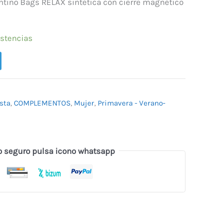
.
57,00 €.
ntino Bags RELAX sintética con cierre magnético
istencias
sta
,
COMPLEMENTOS
,
Mujer
,
Primavera - Verano-
o seguro pulsa icono whatsapp