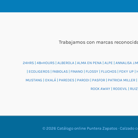
Trabajamos con marcas reconocidas
24HRS
|
48+HOURS
|
ALBEROLA
|
ALMA EN PENA
|
ALPE
|
ANNALISA J.M
|
ECOLIGEROS
|
FABIOLAS
|
FINANO
|
FLOSSY
|
FLUCHOS
|
FOXY UP
|
MUSTANG
|
OXALÁ
|
PAREDES
|
PARODI
|
PASFOR
|
PATRICIA MILLER
|
ROCK AWAY
|
RODEVIL
|
RUIZ
© 2026 Catálogo online Puntera Zapatos · Calzado 