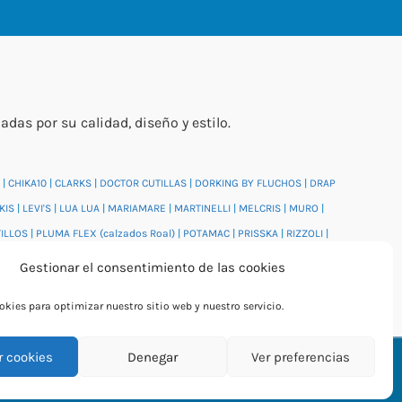
s por su calidad, diseño y estilo.
|
CHIKA10
|
CLARKS
|
DOCTOR CUTILLAS
|
DORKING BY FLUCHOS
|
DRAP
KIS
|
LEVI'S
|
LUA LUA
|
MARIAMARE
|
MARTINELLI
|
MELCRIS
|
MURO
|
TILLOS
|
PLUMA FLEX (calzados Roal)
|
POTAMAC
|
PRISSKA
|
RIZZOLI
|
DI
|
WONDERS
|
XTI
|
YUMAS
|
Gestionar el consentimiento de las cookies
kies para optimizar nuestro sitio web y nuestro servicio.
r cookies
Denegar
Ver preferencias
By Rita García Gil