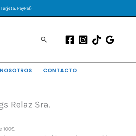
Tarjeta, PayPal)
Buscar
 NOSOTROS
CONTACTO
El
gs Relaz Sra.
precio
l
actual
es:
e 100€.