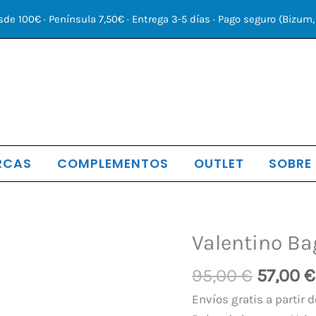
sde 100€ · Península 7,50€ · Entrega 3-5 días · Pago seguro (Bizum, 
RCAS
COMPLEMENTOS
OUTLET
SOBRE
El
Valentino Ba
Valentino
precio
Bags
95,00
€
57,00
€
origina
Relaz
era:
Sra.
Envíos gratis a partir d