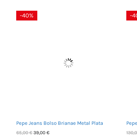
El
El
-40%
-4
precio
precio
original
actual
era:
es:
65,00 €.
39,00 €.
Pepe Jeans Bolso Brianae Metal Plata
Pepe
65,00
€
39,00
€
130,