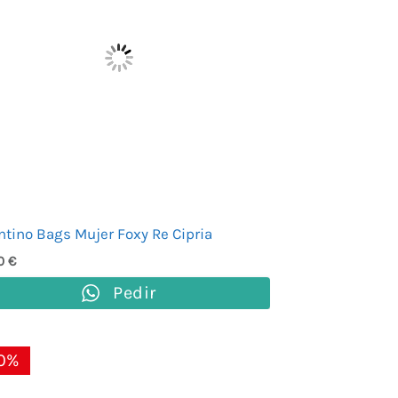
ntino Bags Mujer Foxy Re Cipria
00
€
Pedir
El
El
0%
precio
precio
original
actual