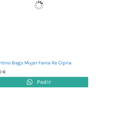
ntino Bags Mujer Fania Re Cipria
00
€
Pedir