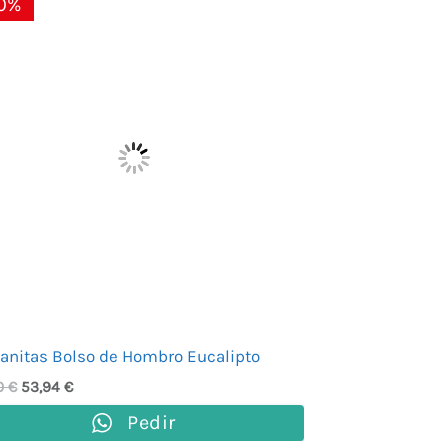
0%
precio
precio
original
actual
era:
es:
89,90 €.
53,94 €.
anitas Bolso de Hombro Eucalipto
0
€
53,94
€
Pedir