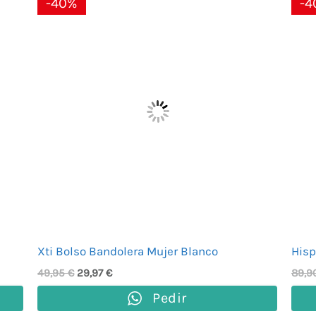
-40%
-4
precio
precio
original
actual
era:
es:
49,95 €.
29,97 €.
Xti Bolso Bandolera Mujer Blanco
Hisp
49,95
€
29,97
€
89,9
Pedir