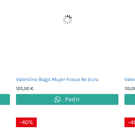
Valentino Bags Mujer Fosca Re Ecru
Vale
125,00
€
110,
Pedir
El
El
-40%
-4
precio
precio
original
actual